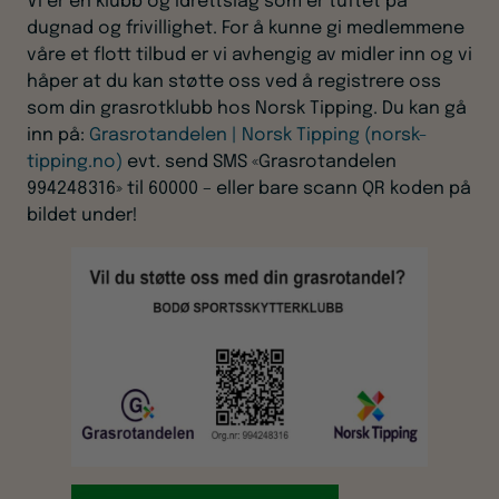
Vi er en klubb og idrettslag som er tuftet på
dugnad og frivillighet. For å kunne gi medlemmene
våre et flott tilbud er vi avhengig av midler inn og vi
håper at du kan støtte oss ved å registrere oss
som din grasrotklubb hos Norsk Tipping. Du kan gå
inn på:
Grasrotandelen | Norsk Tipping (norsk-
tipping.no)
evt. send SMS «Grasrotandelen
994248316» til 60000 – eller bare scann QR koden på
bildet under!