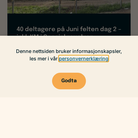
40 deltagere på Juni felten dag 2 –
inkl. KM i Spesial revolver
Denne nettsiden bruker informasjonskapsler,
LES ARTIKKEL
les mer i vår
personvernerklæring
14. juni 2026
Godta