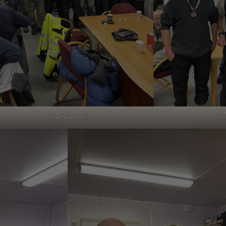
Gratulerer
!
Bro