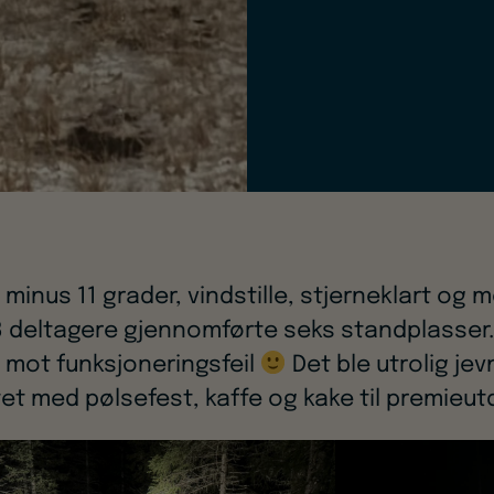
r, minus 11 grader, vindstille, stjerneklart og
8 deltagere gjennomførte seks standplasser.
 mot funksjoneringsfeil
Det ble utrolig je
uttet med pølsefest, kaffe og kake til premieut